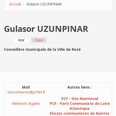
Accueil
Gulasor UZUNPINAR
Gulasor UZUNPINAR
Voir
(onglet actif)
Suivi
Onglets principaux
Conseillère municipale de la Ville de Rezé
Mail
Autres liens :
:
lessorinieres@pcf44.fr
PCF - Site Nantional
Mentions légales
PCF - Parti Communiste de Loire
Atlantique
Elu(e)s communistes de Nantes