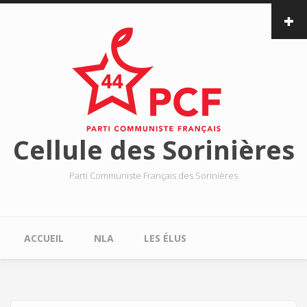
Aller au contenu principal
Cellule des Sorinières
Parti Communiste Français des Sorinières
Menu principal
ACCUEIL
NLA
LES ÉLUS