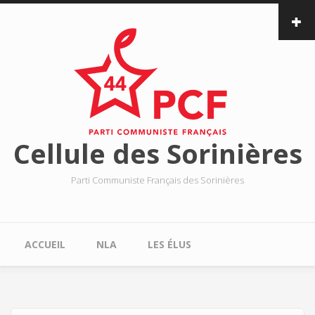
Aller au contenu principal
Cellule des Sorinières
Parti Communiste Français des Sorinières
Menu principal
ACCUEIL
NLA
LES ÉLUS