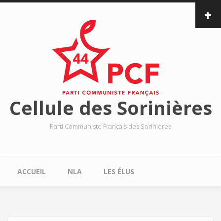
Aller au contenu principal
Cellule des Sorinières
Parti Communiste Français des Sorinières
Menu principal
ACCUEIL
NLA
LES ÉLUS