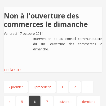
Non à l'ouverture des
commerces le dimanche
Vendredi 17 octobre 2014
Int
ervention de
au conseil communautaire
du sur l'ouverture des commerces le
dimanche.
Lire la suite
Pages
« premier
‹ précédent
1
2
3
4
5
6
7
suivant ›
dernier »