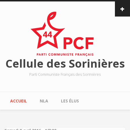
Aller au contenu principal
Cellule des Sorinières
Parti Communiste Français des Sorinières
Menu principal
ACCUEIL
NLA
LES ÉLUS