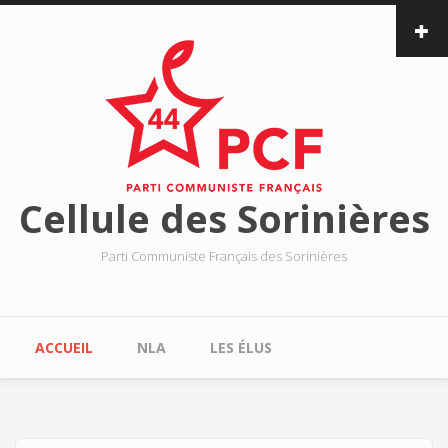
Aller au contenu principal
Cellule des Sorinières
Parti Communiste Français des Sorinières
Menu principal
ACCUEIL
NLA
LES ÉLUS