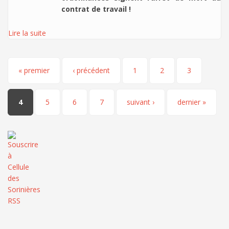
contrat de travail !
Lire la suite
Pages
« premier
‹ précédent
1
2
3
4
5
6
7
suivant ›
dernier »